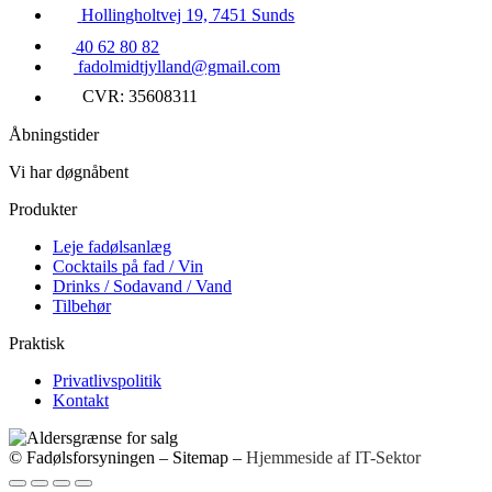
Hollingholtvej 19, 7451 Sunds
40 62 80 82
fadolmidtjylland@gmail.com
CVR: 35608311
Åbningstider
Vi har døgnåbent
Produkter
Leje fadølsanlæg
Cocktails på fad / Vin
Drinks / Sodavand / Vand
Tilbehør
Praktisk
Privatlivspolitik
Kontakt
© Fadølsforsyningen –
Sitemap
–
Hjemmeside af IT-Sektor